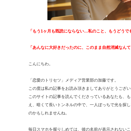
「もう1ヶ月も既読にならない…私のこと、もうどうで
「あんなに大好きだったのに、このまま自然消滅なんて
こんにちわ。
「恋愛のトリセツ」メディア営業部の加藤です。
この度は私の記事をお読み頂きましてありがとうござい
このサイトの記事を読んでくださっているあなたも、も
え、暗くて長いトンネルの中で、一人ぼっちで光を探し
のかもしれませんね。
毎日スマホを握りしめては、彼の名前が表示されないこ