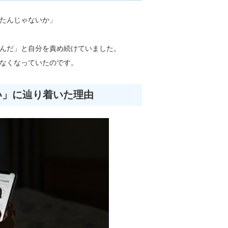
たんじゃないか」
んだ」と自分を責め続けていました。
なくなっていたのです。
い」に辿り着いた理由