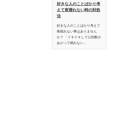
好きな人のことばかり考
えて夜寝れない時の対処
法
好きな人のことばかり考えて
夜眠れない事はありません
か？ 「ドキドキして心拍数が
あがって眠れない…