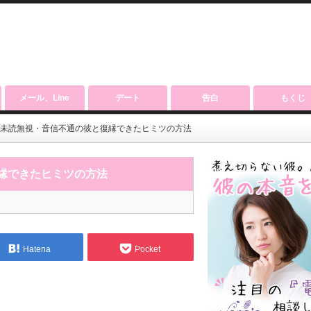
メール、Line
デート
告白
もくじ
NE未読無視・音信不通の彼と復縁できたヒミツの方法
復縁できたヒミツの方法
Hatena
Pocket