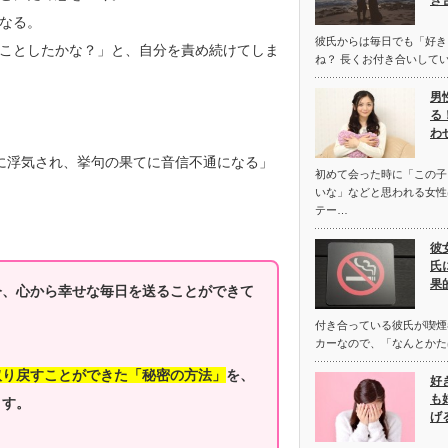
き
なる。
彼氏からは毎日でも「好き
ことしたかな？」と、自分を責め続けてしま
ね？ 長くお付き合いして
男
る
わ
に浮気され、挙句の果てに音信不通になる」
初めて会った時に「この子
いな」などと思われる女性
テー…
彼
氏
果
今、心から幸せな毎日を送ることができて
付き合っている彼氏が喫煙
カーなので、「なんとかた
取り戻すことができた「秘密の方法」
を、
好
も
ます。
げ