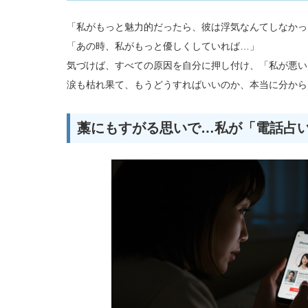
「私がもっと魅力的だったら、彼は浮気なんてしなかっ
「あの時、私がもっと優しくしていれば…」
気づけば、すべての原因を自分に押し付け、「私が悪い
涙も枯れ果て、もうどうすればいいのか、本当に分から
藁にもすがる思いで…私が「電話占