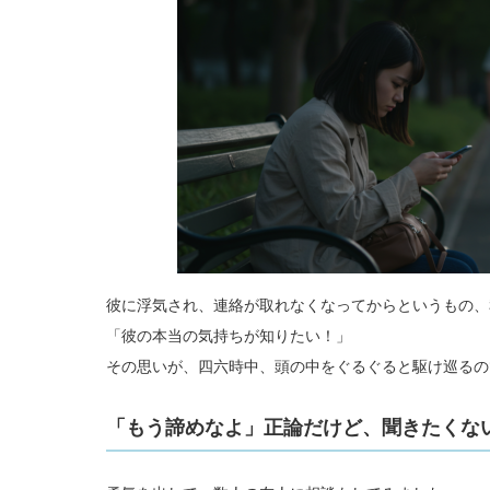
彼に浮気され、連絡が取れなくなってからというもの、
「彼の本当の気持ちが知りたい！」
その思いが、四六時中、頭の中をぐるぐると駆け巡るの
「もう諦めなよ」正論だけど、聞きたくな