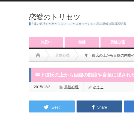
恋愛のトリセツ
「彼の気持ちがわからない…」がスカッとする！恋の謎解き取扱説明書
片思い
復縁
男性心理
男性心理
年下彼氏の上から目線の態度
年下彼氏の上から目線の態度や言葉に隠され
2015/12/2
男性心理
ゆうこ
Tweet
Share