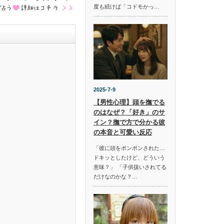
度も続けば「コドモかっ…
2025-7-9
【男性心理】頭を撫でる
のはなぜ？「好き」のサ
イン？撫で方で分かる彼
の本音と可愛い反応
「彼に頭をポンポンされた…
ドキッとしたけど、どういう
意味？」 「子供扱いされてる
だけなのかな？…