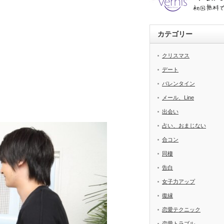
カテゴリー
クリスマス
デート
バレンタイン
メール、Line
出会い
占い、おまじない
合コン
同棲
告白
女子力アップ
復縁
恋愛テクニック
恋愛トラブル