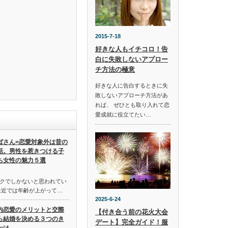
2015-7-18
好きな人もイチコロ！告
白に失敗しないアプロー
チ方法の極意
好きな人に告白するときに失
敗しないアプローチ方法があ
れば、 ぜひとも取り入れて恋
愛成就に役立てたい…
ばさん=恋愛対象外は昔の
話。男性を惹きつける子
ち女性の魅力５選
クでしかないと思われてい
最近では年齢が上がって…
2025-6-24
内恋愛のメリットと交際
【付き合う前の花火大会
ら結婚を決める３つのき
デート】完全ガイド！服