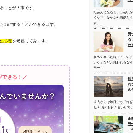
っ
ることが大事です。
社会人になると、出会いが
くなり、なかなか恋愛をす
す。…
ものにすることができるはず。
男
る
た心理
を考察してみます。
わ
初めて会った時に「この子
いな」などと思われる女性
テー…
ができる！／
彼
れ
き
彼氏からは毎日でも「好き
ね？ 長くお付き合いして
距
男
ト