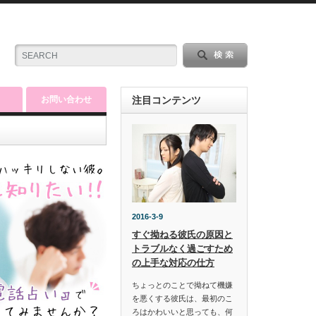
お問い合わせ
注目コンテンツ
2016-3-9
すぐ拗ねる彼氏の原因と
トラブルなく過ごすため
の上手な対応の仕方
ちょっとのことで拗ねて機嫌
を悪くする彼氏は、最初のこ
ろはかわいいと思っても、何