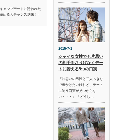
キャンプデートに誘われた
縮める大チャンス到来！」
2015-7-1
シャイな女性でも片思い
の相手をさりげなくデー
トに誘える5つの口実
「片思いの男性と二人っきり
で出かけたいけれど、デート
に誘う口実が見つからな
い・・・」 「どうし…