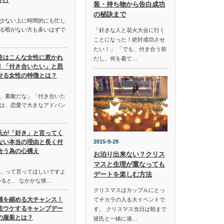
かけ
装・持ち物から告白成功
の秘訣まで
少ない上に時間的にも忙し
る暇がない方も多いはずで
「好きな人と花火大会に行く
ことになった！絶対成功させ
たい！」 「でも、付き合う前
性はこんな女性に惹かれ
だし、何を着て…
！「付き合いたい」と思
せる女性の特徴とは？
、素敵だな」「付き合いた
は、恋愛で大きなアドバン
氏が「好き」と言ってく
ない本当の理由と長く付
2015-9-29
合う為の心構え
お泊り出来ない？クリス
マスと生理が重なっても
」って言ってほしいですよ
デートを楽しむ方法
いると、 なかかな彼…
クリスマスはカップルにとっ
離を縮める大チャンス！
てチカラの入る大イベントで
性ウケするキャンプデー
す。 クリスマス当日は朝まで
の服装とは？
彼氏と一緒に過…