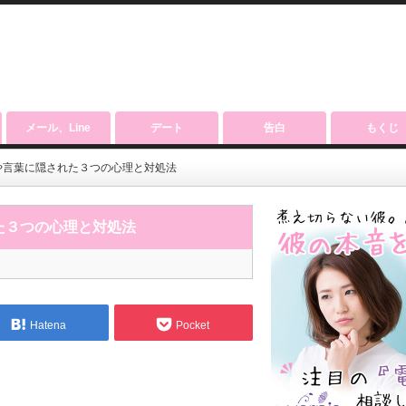
メール、Line
デート
告白
もくじ
や言葉に隠された３つの心理と対処法
た３つの心理と対処法
Hatena
Pocket