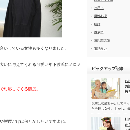
片思い
男性心理
結婚
血液型
遠距離恋愛
合いしている女性も多くなりました。
電話占い
大いに与えてくれる可愛い年下彼氏にメロメ
ピックアップ記事
お
お
で対応してくる態度。
持
以前は恋愛相手としてネッ
た子持ち女性。 しかし、
社
や態度だけは何とかしたいですよね。
か