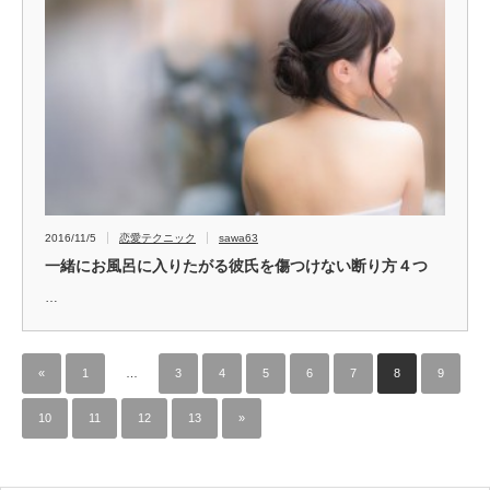
2016/11/5
恋愛テクニック
sawa63
一緒にお風呂に入りたがる彼氏を傷つけない断り方４つ
…
«
1
…
3
4
5
6
7
8
9
10
11
12
13
»