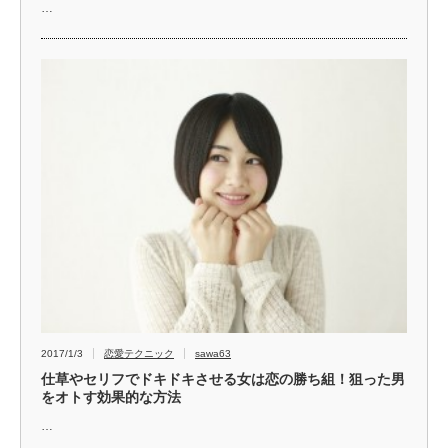
…
2017/1/3
恋愛テクニック
sawa63
仕草やセリフでドキドキさせる女は恋の勝ち組！狙った男
をオトす効果的な方法
…