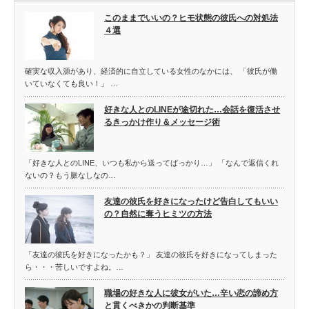
このままでいいの？ヒモ状態の彼氏への対処法
４選
確実な収入源があり、経済的に自立している女性のなかには、 「彼氏が働
いていなくても良い！」 …
好きな人とのLINEが途切れた…会話を復活させ
るきっかけ作り＆メッセージ術
「好きな人とのLINE、いつも私から送ってばっかり…」 「なんで返信くれ
ないの？もう脈なしなの…
友達の彼氏を好きになったけど告白してもいい
の？自然に奪うヒミツの方法
「友達の彼氏を好きになったかも？」 友達の彼氏を好きになってしまった
ら・・・苦しいですよね。…
職場の好きな人に彼女がいた…辛い恋の諦め方
と貫くべきかの判断基準