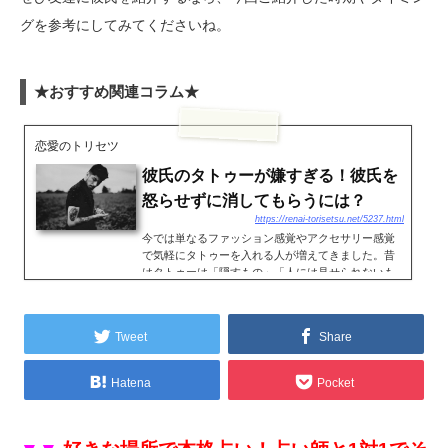
グを参考にしてみてくださいね。
★おすすめ関連コラム★
恋愛のトリセツ
彼氏のタトゥーが嫌すぎる！彼氏を
怒らせずに消してもらうには？
https://renai-torisetsu.net/5237.html
今では単なるファッション感覚やアクセサリー感覚
で気軽にタトゥーを入れる人が増えてきました。昔
はタトゥーは「隠すもの」「人には見せられないも
の」という意識が強かったのですが、ファッション
としてタトゥーが若い方に認知されてくると、大っ
ぴらにみえるとこ...
Tweet
Share
Hatena
Pocket