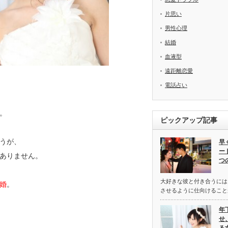
片思い
男性心理
結婚
血液型
遠距離恋愛
電話占い
。
ピックアップ記事
うが、
早
ー
ありません。
つ
大好きな彼と付き合うには
婚
。
させるように仕向けること
年
せ