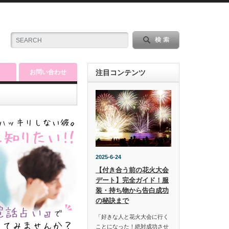
お問い合わせ
注目コンテンツ
2025-6-24
【付き合う前の花火大会
デート】完全ガイド！服
装・持ち物から告白成功
の秘訣まで
「好きな人と花火大会に行く
ことになった！絶対成功させ