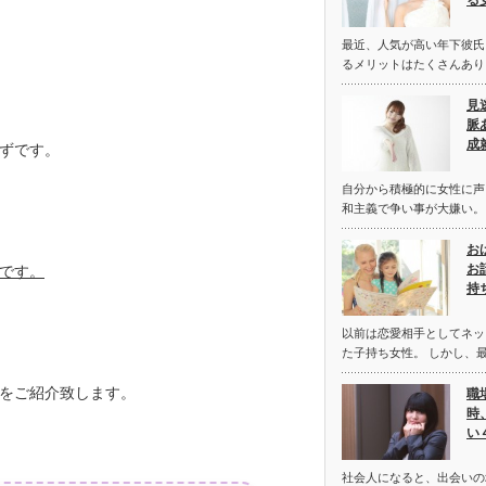
る
最近、人気が高い年下彼氏
るメリットはたくさんあり
見
脈
成
ずです。
自分から積極的に女性に声
和主義で争い事が大嫌い。
お
お
です。
持
以前は恋愛相手としてネッ
た子持ち女性。 しかし、
をご紹介致します。
職
時
い
社会人になると、出会いの