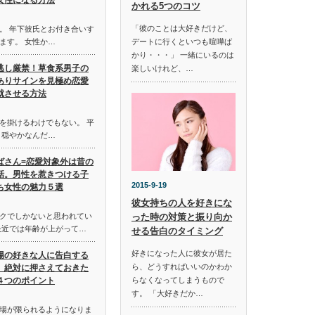
女性になる方法
かれる5つのコツ
「彼のことは大好きだけど、
。 年下彼氏とお付き合いす
ます。 女性か…
デートに行くといつも喧嘩ば
かり・・・」 一緒にいるのは
逃し厳禁！草食系男子の
楽しいけれど、…
ありサインを見極め恋愛
就させる方法
を掛けるわけでもない。 平
 穏やかなんだ…
ばさん=恋愛対象外は昔の
話。男性を惹きつける子
2015-9-19
ち女性の魅力５選
彼女持ちの人を好きにな
クでしかないと思われてい
った時の対策と振り向か
最近では年齢が上がって…
せる告白のタイミング
好きになった人に彼女が居た
場の好きな人に告白する
ら、どうすればいいのかわか
、絶対に押さえておきた
４つのポイント
らなくなってしまうもので
す。 「大好きだか…
場が限られるようになりま