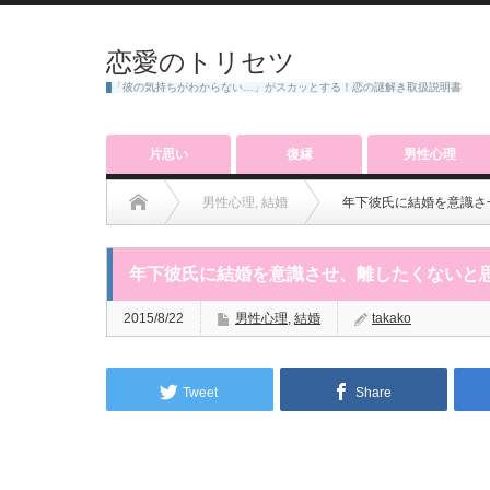
恋愛のトリセツ
「彼の気持ちがわからない…」がスカッとする！恋の謎解き取扱説明書
片思い
復縁
男性心理
男性心理
,
結婚
年下彼氏に結婚を意識さ
年下彼氏に結婚を意識させ、離したくないと
2015/8/22
男性心理
,
結婚
takako
Tweet
Share