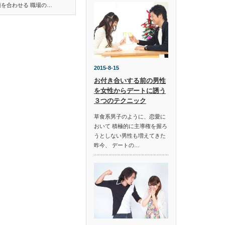
顔を合わせる 職場の…
2015-8-15
お付き合いする前の男性
を女性からデートに誘う
３つのテクニック
草食系男子のように、恋愛に
おいて 積極的に主導権を握ろ
うとしない男性も増えてきた
昨今、 デートの…