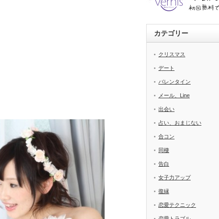
カテゴリー
クリスマス
デート
バレンタイン
メール、Line
出会い
占い、おまじない
合コン
同棲
告白
女子力アップ
復縁
恋愛テクニック
恋愛トラブル