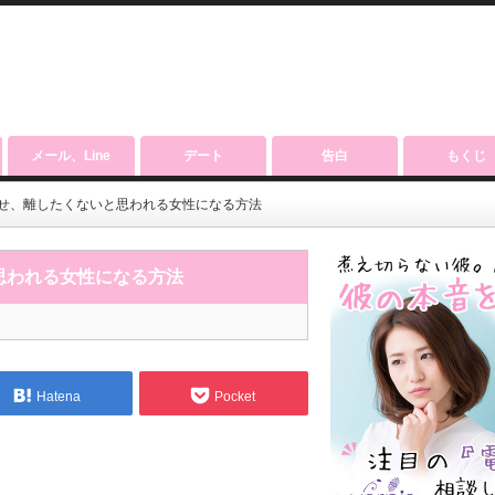
メール、Line
デート
告白
もくじ
せ、離したくないと思われる女性になる方法
思われる女性になる方法
Hatena
Pocket