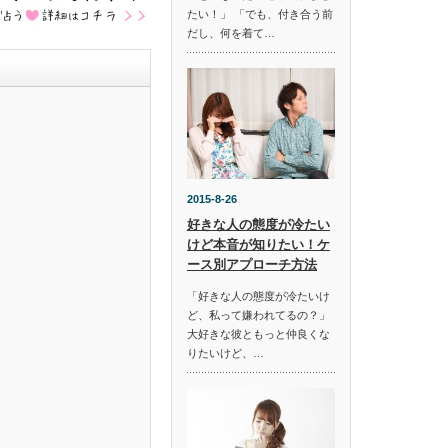
たい！」 「でも、付き合う前
だし、何を着て…
2015-8-26
好きな人の態度が冷たい
けど本音が知りたい！ケ
ース別アプローチ方法
「好きな人の態度が冷たいけ
ど、私って嫌われてるの？」
大好きな彼ともっと仲良くな
りたいけど、…