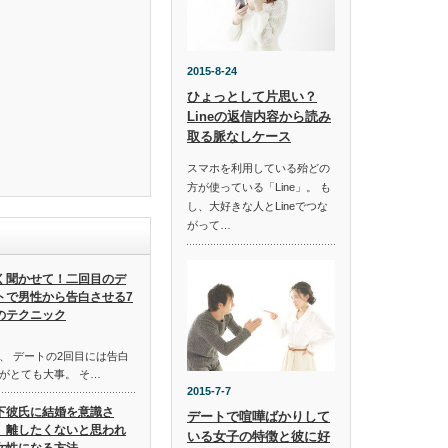
2015-8-24
ひょっとして片思い？
Lineの返信内容から読み
取る脈なしケース
スマホを利用している殆どの
方が使っている「Line」。 も
し、大好きな人とLineでつな
がって…
く聞かせて！二回目のデ
トで男性から告白させる7
のテクニック
、 デートの2回目には告白
がとても大事。 そ…
2015-7-7
下彼氏に結婚を意識さ
デートで喧嘩ばかりして
、離したくないと思われ
いる女子の特徴と彼に好