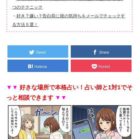
つのテクニック
・
好き？嫌い？告白前に彼の気持ちをメールでチェックす
る方法５選！
Tweet
Share
Hatena
Pocket
▼▼
好きな場所で本格占い！占い師と1対1でそ
っと相談できます
▼▼