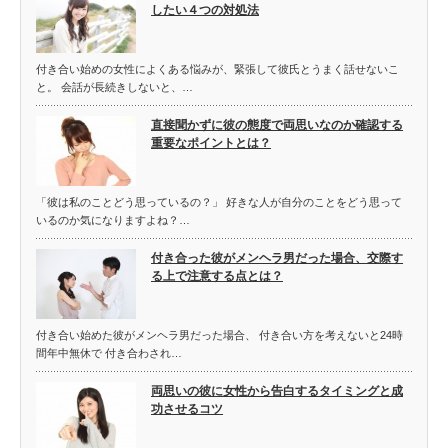
したい４つの対処法
付き合い始めの女性によくある悩みが、緊張して彼氏とうまく話せないこ
と。 会話が長続きしないと、…
直接聞かずに彼の態度で両思いなのか確認する
重要なポイントとは？
「彼は私のことどう思っているの？」 好きな人が自分のことをどう思って
いるのか気になりますよね？…
付き合った彼がメンヘラ男だった場合、交際す
る上で注意する点とは？
付き合い始めた彼がメンヘラ男だった場合、 付き合い方を考えないと24時
間年中無休で 付き合わされ…
両思いの彼に女性から告白するタイミングと成
功させるコツ