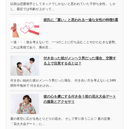
以前は恋愛相手としてネックでしかないと思われていた子持ち女性。 しか
し、最近では年齢が上がって…
彼氏に「重い」と思われる一途な女性の特徴5選
一途・・・他を考えないで、一つのことに打ち込むことやひたむきな姿勢。
これは美徳であり、褒め言…
付き合った彼がメンヘラ男だった場合、交際す
る上で注意する点とは？
付き合い始めた彼がメンヘラ男だった場合、 付き合い方を考えないと24時
間年中無休で 付き合わされ…
彼の心を虜にする付き合う前の花火大会デート
の服装とアクセサリ
夏の夜空に広がる色とりどりの花火。 そして寄り添う二人♡ 夏の定番、
「花火大会デート」に…