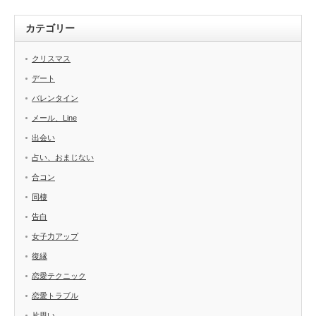
カテゴリー
クリスマス
デート
バレンタイン
メール、Line
出会い
占い、おまじない
合コン
同棲
告白
女子力アップ
復縁
恋愛テクニック
恋愛トラブル
片思い