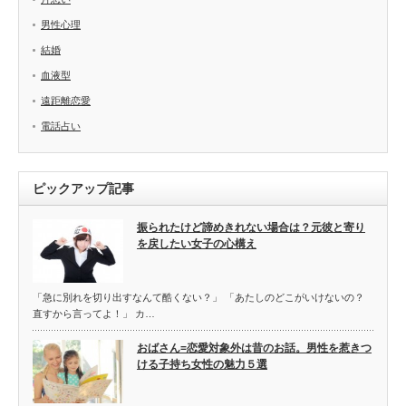
男性心理
結婚
血液型
遠距離恋愛
電話占い
ピックアップ記事
振られたけど諦めきれない場合は？元彼と寄り
を戻したい女子の心構え
「急に別れを切り出すなんて酷くない？」 「あたしのどこがいけないの？
直すから言ってよ！」 カ…
おばさん=恋愛対象外は昔のお話。男性を惹きつ
ける子持ち女性の魅力５選