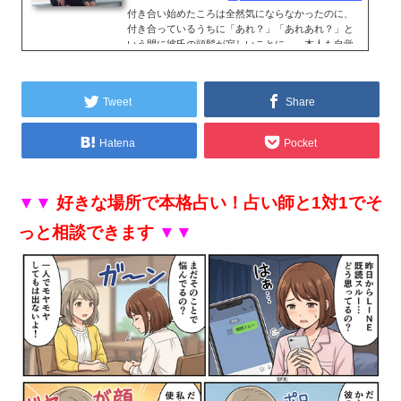
付き合い始めたころは全然気にならなかったのに、
付き合っているうちに「あれ？」「あれあれ？」と
いう間に彼氏の頭髪が寂しいことに…。本人も自覚
しているようで、育毛剤やヘアケアに気をつかって
いるようだけど、薄毛の進行が止まらない場合、彼
女としてはどう対応...
Tweet
Share
Hatena
Pocket
▼▼
好きな場所で本格占い！占い師と1対1でそ
っと相談できます
▼▼